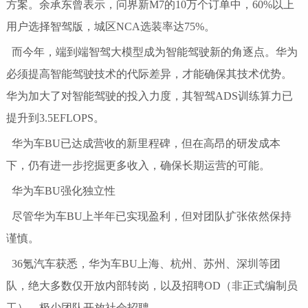
方案。余承东曾表示，问界新M7的10万个订单中，60%以上
用户选择智驾版，城区NCA选装率达75%。
而今年，端到端智驾大模型成为智能驾驶新的角逐点。华为
必须提高智能驾驶技术的代际差异，才能确保其技术优势。
华为加大了对智能驾驶的投入力度，其智驾ADS训练算力已
提升到3.5EFLOPS。
华为车BU已达成营收的新里程碑，但在高昂的研发成本
下，仍有进一步挖掘更多收入，确保长期运营的可能。
华为车BU强化独立性
尽管华为车BU上半年已实现盈利，但对团队扩张依然保持
谨慎。
36氪汽车获悉，华为车BU上海、杭州、苏州、深圳等团
队，绝大多数仅开放内部转岗，以及招聘OD（非正式编制员
工），极少团队开放社会招聘。