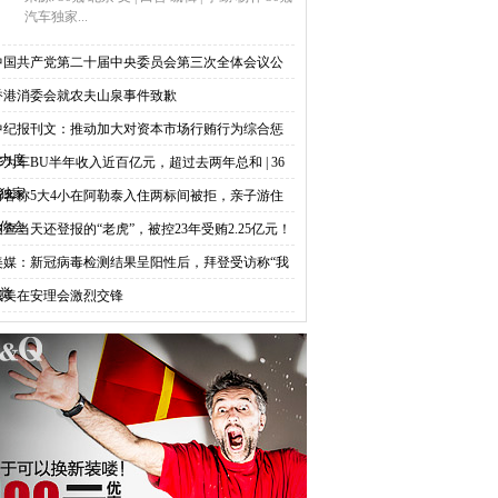
汽车独家...
中国共产党第二十届中央委员会第三次全体会议公
香港消委会就农夫山泉事件致歉
中纪报刊文：推动加大对资本市场行贿行为综合惩
力度
华为车BU半年收入近百亿元，超过去两年总和 | 36
独家
游客称5大4小在阿勒泰入住两标间被拒，亲子游住
你会
被查当天还登报的“老虎”，被控23年受贿2.25亿元！
美媒：新冠病毒检测结果呈阳性后，拜登受访称“我
觉
俄美在安理会激烈交锋