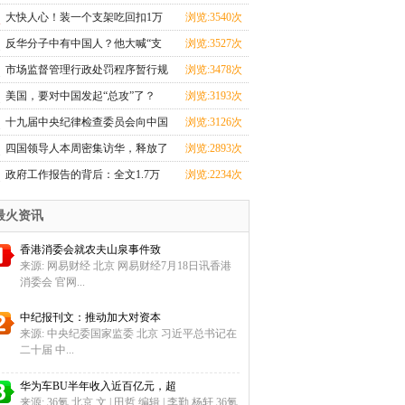
忙
大快人心！装一个支架吃回扣1万
浏览:3540次
元的
反华分子中有中国人？他大喊“支
浏览:3527次
那
市场监督管理行政处罚程序暂行规
浏览:3478次
定
美国，要对中国发起“总攻”了？
浏览:3193次
十九届中央纪律检查委员会向中国
浏览:3126次
共
四国领导人本周密集访华，释放了
浏览:2893次
哪
政府工作报告的背后：全文1.7万
浏览:2234次
余字
最火资讯
香港消委会就农夫山泉事件致
来源: 网易财经 北京 网易财经7月18日讯香港
消委会 官网...
中纪报刊文：推动加大对资本
来源: 中央纪委国家监委 北京 习近平总书记在
二十届 中...
华为车BU半年收入近百亿元，超
来源: 36氪 北京 文 | 田哲 编辑 | 李勤 杨轩 36氪