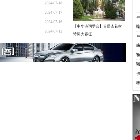
2024-07-18
12:09:36
2024-07-17
11:26:51
·
2024-07-16
09:28:35
【中华诗词学会】首届杏花村
报
·
2024-07-12
17:11:57
诗词大赛征
·
08:55:20
戒
·
氪
·
宿
·
·
感
·