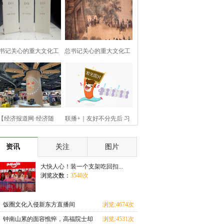
书记关心的重大文化工
总书记关心的重大文化工
程｜
程｜
【经济报道网·经济随
联播+｜友好不分先后 习
笔】“
近平
资讯
关注
图片
大快人心！装一个支架吃回扣...
浏览次数：
3540次
饭圈文化入侵新东方直播间
浏览:4674次
钟南山累的面容憔悴，高福院士却
浏览:4531次