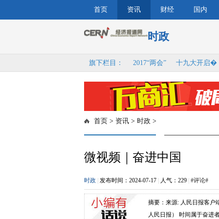
首页
资讯
财经
国内
时政
旗下栏目：
2017“两会”
十九大开启�
首页
>
资讯
>
时政
>
微视频｜奋进中国
时政
|
发布时间：2024-07-17
|
人气：
229
|
#评论#
摘要：来源: 人民日报客户
人民日报） 时间属于奋进