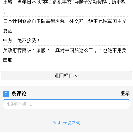
王毅：当年日本以“存亡危机事态”为幌子发动侵略，历史教
训
日本计划修改自卫队军衔名称，外交部：绝不允许军国主义
复活
中方：绝不接受！
美政府官网被＂屠版＂：真对中国船这么干，＂也绝不用美
国船
返回栏目>>
条评论
登录
0
来说两句吧...
我来说两句