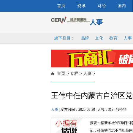
首页
资讯
财经
国内
人事
旗下栏目：
品牌
文化
教育
人事
首页
>
专栏
>
人事
>
王伟中任内蒙古自治区党
人事
|
发布时间：2025-09-30
|
人气：
318
|
#评论#
摘要：据新华社9月30日
记，孙绍骋同志不再担任内