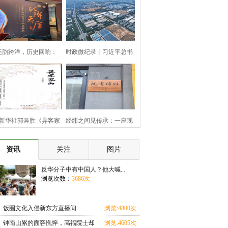
瓷韵跨洋，历史回响：
时政微纪录丨习近平总书
“参观
记河
新华社郭奔胜《异客家
经纬之间见传承：一座现
山》
代书
资讯
关注
图片
反华分子中有中国人？他大喊...
浏览次数：
3686次
饭圈文化入侵新东方直播间
浏览:4800次
钟南山累的面容憔悴，高福院士却
浏览:4605次