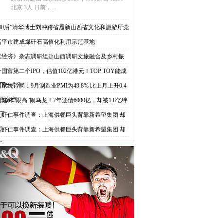
北京 3人 日前，...
“80后”清华博士刘冲跨省履新山西省文化和旅游厅党
高平市建成煤矸石高值化利用示范基地
《经济》杂志调研组赴山西调研文旅融合及乡村振
叶国富第二个IPO，估值102亿港元！TOP TOY能成
下一个泡
国家统计局：9月制造业PMI为49.8% 比上月上升0.4
百分点
王健林“限高”闹乌龙！7年还债6000亿，却被1.8亿绊
了
臭虾仁事件调查：上海供餐巨头背靠新希望集团 却
“
臭虾仁事件调查：上海供餐巨头背靠新希望集团 却
“