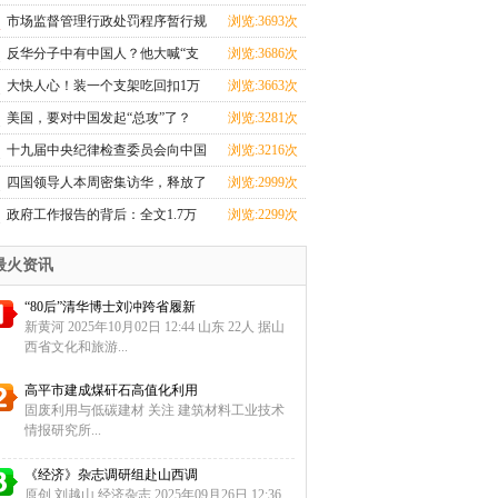
忙
市场监督管理行政处罚程序暂行规
浏览:3693次
定
反华分子中有中国人？他大喊“支
浏览:3686次
那
大快人心！装一个支架吃回扣1万
浏览:3663次
元的
美国，要对中国发起“总攻”了？
浏览:3281次
十九届中央纪律检查委员会向中国
浏览:3216次
共
四国领导人本周密集访华，释放了
浏览:2999次
哪
政府工作报告的背后：全文1.7万
浏览:2299次
余字
最火资讯
“80后”清华博士刘冲跨省履新
新黄河 2025年10月02日 12:44 山东 22人 据山
西省文化和旅游...
高平市建成煤矸石高值化利用
固废利用与低碳建材 关注 建筑材料工业技术
情报研究所...
《经济》杂志调研组赴山西调
原创 刘越山 经济杂志 2025年09月26日 12:36