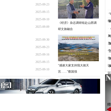
2025-09-23
10:56:02
2025-09-15
10:17:21
·
2025-09-10
02:15:12
组
·
《经济》杂志调研组赴山西调
2025-09-09
10:10:15
·
研文旅融合
16:02:40
兴
·
2025-09-30
为
·
2025-09-23
10:56:02
个
·
2025-09-16
10:17:21
住
·
2025-09-15
16:25:27
“感谢大家支持我大闹天
以
·
2025-09-10
02:15:12
宫……”蔡国强
以
10:10:15