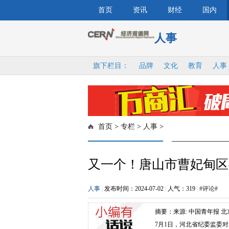
首页
资讯
财经
国内
人事
旗下栏目：
品牌
文化
教育
人事
首页
>
专栏
>
人事
>
又一个！唐山市曹妃甸区
人事
|
发布时间：2024-07-02
|
人气：
319
|
#评论#
摘要：来源: 中国青年报
7月1日，河北省纪委监委