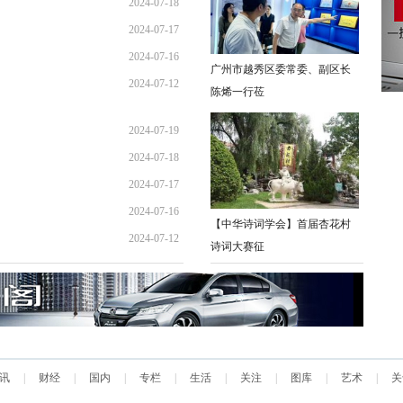
2024-07-18
12:09:36
2024-07-17
11:26:51
2024-07-16
09:28:35
广州市越秀区委常委、副区长
2024-07-12
17:11:57
陈烯一行莅
08:55:20
2024-07-19
2024-07-18
12:09:36
2024-07-17
11:26:51
2024-07-16
09:28:35
【中华诗词学会】首届杏花村
2024-07-12
17:11:57
诗词大赛征
08:55:20
讯
|
财经
|
国内
|
专栏
|
生活
|
关注
|
图库
|
艺术
|
关