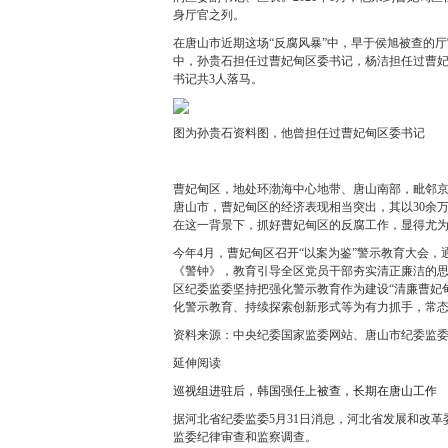
身厅官之列。
在唐山市近期这场“反腐风暴”中，早于侯旭被查的
中，孙贵石担任过曹妃甸区委书记，杨洁担任过曹
书记共3人落马。
图为孙贵石资料图，他曾担任过曹妃甸区委书记
曹妃甸区，地处环渤海中心地带、唐山南部，毗邻
唐山市，曹妃甸区的经济表现相当突出，其以30余万
在这一背景下，抓好曹妃甸区的反腐工作，显得尤
今年4月，曹妃甸区召开“以案为鉴”警示教育大会，
《警钟》，教育引导全区党员干部夯实清正廉洁的思
区纪委监委坚持把强化警示教育作为建设“清廉曹妃
化警示教育、持续探索创新形式等为有力抓手，常态
资料来源：中央纪委国家监委网站、唐山市纪委监
延伸阅读
巡视组进驻后，韩国强任上被查，长期在唐山工作
据河北省纪委监委5月31日消息，河北省发展和改
监委纪律审查和监察调查。