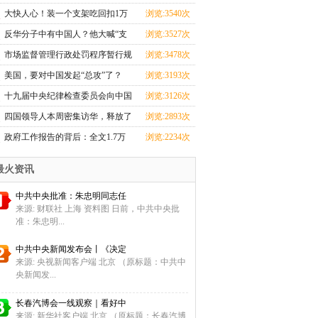
忙
大快人心！装一个支架吃回扣1万
浏览:3540次
元的
反华分子中有中国人？他大喊“支
浏览:3527次
那
市场监督管理行政处罚程序暂行规
浏览:3478次
定
美国，要对中国发起“总攻”了？
浏览:3193次
十九届中央纪律检查委员会向中国
浏览:3126次
共
四国领导人本周密集访华，释放了
浏览:2893次
哪
政府工作报告的背后：全文1.7万
浏览:2234次
余字
最火资讯
中共中央批准：朱忠明同志任
来源: 财联社 上海 资料图 日前，中共中央批
准：朱忠明...
中共中央新闻发布会丨《决定
来源: 央视新闻客户端 北京 （原标题：中共中
央新闻发...
长春汽博会一线观察｜看好中
来源: 新华社客户端 北京 （原标题：长春汽博