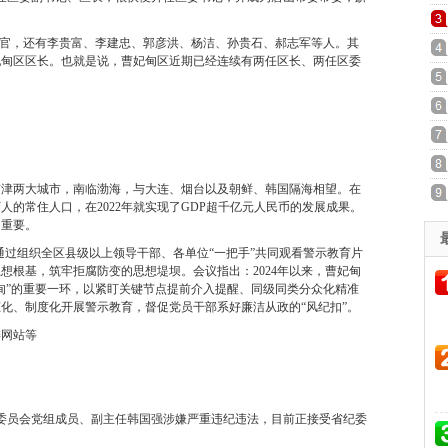
厅官，还有李贵富、李建忠、郭彦洪、杨洁、孙贵石、郝志军等人。其
妃甸区区长。也就是说，曹妃甸区近期已经连续有两任区长、两任区委
京津两大城市，南临渤海，与大连、烟台以及朝鲜、韩国隔海相望。在
人的常住人口，在2022年就实现了GDP超千亿元人民币的发展成果。
为重要。
通过组织全区县级以上领导干部、各单位“一把手”共同观看警示教育片
想根基，筑牢拒腐防变的思想堤坝。会议指出：2024年以来，曹妃甸
甸”的重要一环，以紧盯关键节点提前介入提醒、同级同类分众化精准
化、制度化开展警示教育，督促党员干部系好廉洁从政的“风纪扣”。
委网站等
革委员会党组成员、副主任韩国强涉嫌严重违纪违法，目前正接受省纪委