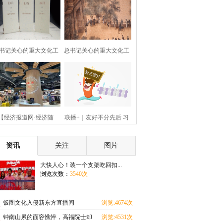
书记关心的重大文化工
总书记关心的重大文化工
程｜
程｜
【经济报道网·经济随
联播+｜友好不分先后 习
笔】“
近平
资讯
关注
图片
大快人心！装一个支架吃回扣...
浏览次数：
3540次
饭圈文化入侵新东方直播间
浏览:4674次
钟南山累的面容憔悴，高福院士却
浏览:4531次