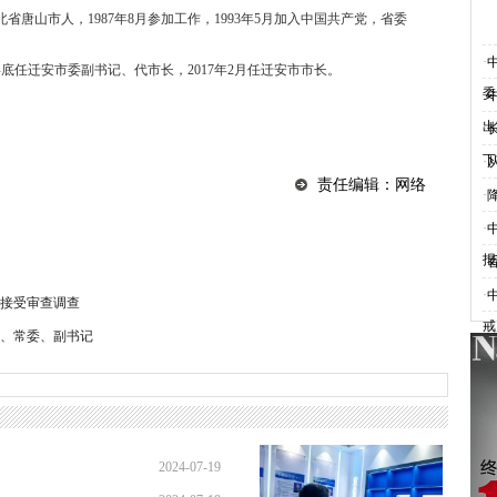
北省唐山市人，1987年8月参加工作，1993年5月加入中国共产党，省委
·
底任迁安市委副书记、代市长，2017年2月任迁安市市长。
委
·
出
·
下
·
责任编辑：网络
·
·
报
·
·
接受审查调查
戒
、常委、副书记
2024-07-19