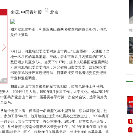
来源:
中国青年报
北京
图为侯旭资料图，和最近唐山市两名被查的副市长相仿，他也
总
是任上落马
7月1日，河北省纪委监委对唐山市再出“反腐重拳”，又通报了当
地一名厅官的落马消息。至此，唐山市近几月内落马的厅官人
数已增加到至少7人。当天下午17时，据中央纪委国家监委网站
引述河北省纪委监委消息：河北省唐山市委常委、曹妃甸区委
书记侯旭涉嫌严重违纪违法，目前正接受河北省纪委监委纪律
审查和监察调查。
和最近唐山市两名被查的副市长相仿，侯旭也是任上落马的。
安人，1994年4月入党，1992年8月参加工作，大学文化。他从2021年
下午，中国共产党唐山市第十一届委员会举行第一次全体会议，选举侯旭为
直至落马。
。从这个角度上看，侯旭是一名典型的本土型官员。颇为讽刺的是，他
。参加工作5年后，他开始担任迁安市纪委办公室副主任，1999年离开
一路升迁，官至市委常委、办公室主任。2016年，他首次离开迁安，
记、县长兼河北滦南经济开发区管委会主任，2019年又出任唐山市丰
甸区任区委副书记、区长，很快便升任区委书记，并成为唐山市委常委，跻