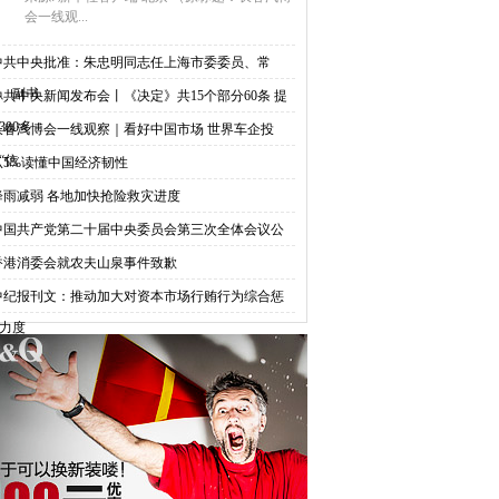
会一线观...
中共中央批准：朱忠明同志任上海市委委员、常
、副书
中共中央新闻发布会丨《决定》共15个部分60条 提
300多
长春汽博会一线观察｜看好中国市场 世界车企投
“信
从5%读懂中国经济韧性
降雨减弱 各地加快抢险救灾进度
中国共产党第二十届中央委员会第三次全体会议公
香港消委会就农夫山泉事件致歉
中纪报刊文：推动加大对资本市场行贿行为综合惩
力度