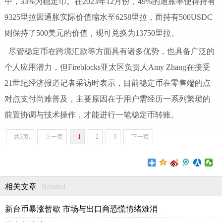
中，33%为稳定币。在2023年12月份，49%的通胀率使得持有
9325里拉因通胀实际价值缩水至6258里拉，而持有500USDC
则保持了500美元的价值，现可兑换为13750里拉。
尽管稳定币在跨境汇款等方面具有诸多优势，也具备广泛的
个人应用潜力，但Fireblocks亚太区负责人Amy Zhang在接受
21世纪经济报道记者采访时表示，目前稳定币在零售端的点
对点支付尚难普及，主要原因在于用户需经历一系列繁琐的
前置协调与技术操作，才能进行一笔稳定币转账。
共3页:
上一页
1
2
3
下一页
Related
相关文章
新台币暴涨暂歇 市场与出口商恐慌情绪难消