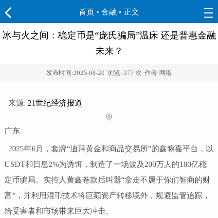
首页
•
金融
• 正文
冰与火之间：稳定币是“庞氏骗局”温床 还是普惠金融
未来？
发布时间:
2025-08-20
浏览:
377 次 作者:网络
来源:
21世纪经济报道
广东
2025年6月，套牌“迪拜黄金和商品交易所”的鑫慷嘉平台，以
USDT和日息2%为诱饵，制造了一场波及200万人的180亿稳
定币骗局。实控人黄鑫卷款后叫嚣“拿走不属于你们智商的财
富”，并利用混币技术将巨额资产转移境外，规避监管追踪，
给受害者和市场带来巨大冲击。