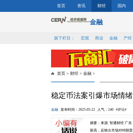
首页
资讯
财经
国内
金融
旗下栏目：
宏观
商业
金融
产经
首页
>
财经
>
金融
>
稳定币法案引爆市场情绪
金融
|
发布时间：2025-05-22
|
人气：
240
|
#评论#
摘要：来源: 智通财经 广
新高，反映出市场对特朗普