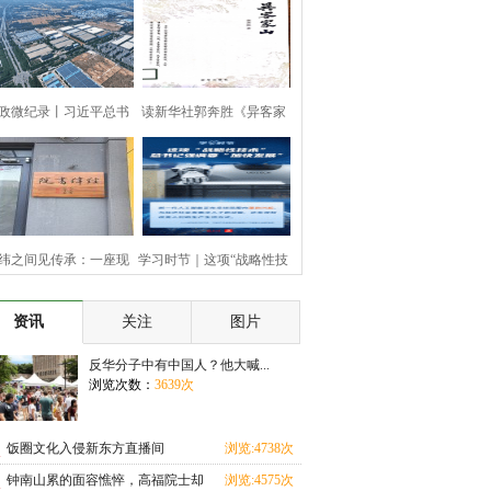
政微纪录丨习近平总书
读新华社郭奔胜《异客家
记河
山》
纬之间见传承：一座现
学习时节｜这项“战略性技
代书
术
资讯
关注
图片
反华分子中有中国人？他大喊...
浏览次数：
3639次
饭圈文化入侵新东方直播间
浏览:4738次
钟南山累的面容憔悴，高福院士却
浏览:4575次