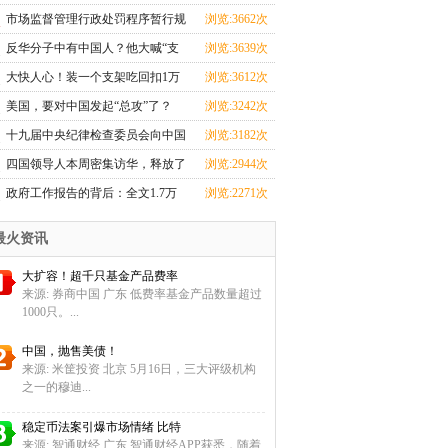
忙
市场监督管理行政处罚程序暂行规
浏览:3662次
定
反华分子中有中国人？他大喊“支
浏览:3639次
那
大快人心！装一个支架吃回扣1万
浏览:3612次
元的
美国，要对中国发起“总攻”了？
浏览:3242次
十九届中央纪律检查委员会向中国
浏览:3182次
共
四国领导人本周密集访华，释放了
浏览:2944次
哪
政府工作报告的背后：全文1.7万
浏览:2271次
余字
最火资讯
大扩容！超千只基金产品费率
来源: 券商中国 广东 低费率基金产品数量超过
1000只。...
中国，抛售美债！
来源: 米筐投资 北京 5月16日，三大评级机构
之一的穆迪...
稳定币法案引爆市场情绪 比特
来源: 智通财经 广东 智通财经APP获悉，随着