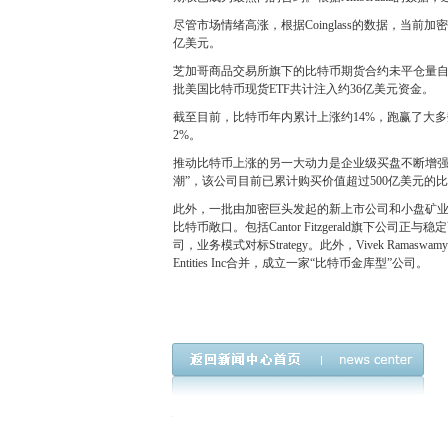
尽管市场情绪高涨，根据Coinglass的数据，当
亿美元。
芝加哥商品交易所旗下的比特币期货合约未平仓量自
批美国比特币现货ETF共计注入约36亿美元资金。
截至目前，比特币年内累计上涨约14%，跑赢了大多
2%。
推动比特币上涨的另一大动力是企业级买盘不断增强。Michae
潮”，该公司目前已累计购买价值超过500亿美元的
此外，一批由加密巨头发起的新上市公司和小盘矿
比特币敞口。包括Cantor Fitzgerald旗下公司正与稳定
司，业务模式对标Strategy。此外，Vivek Ramaswam
Entities Inc合并，成立一家“比特币金库型”公司。