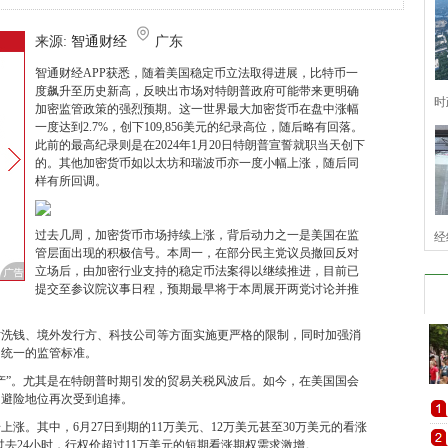
来源:
智通财经
广东
智通财经APP获悉，随着美国稳定币立法取得进展，比特币一
度飙升至历史新高，反映出市场对特朗普政府可能带来更明确
时
加密监管政策的强烈预期。这一世界最大加密货币在盘中涨幅
一度达到2.7%，创下109,856美元的纪录高位，随后略有回落。
此前的最高纪录则是在2024年1月20日特朗普宣誓就职当天创下
的。其他加密货币如以太坊和瑞波币亦一度小幅上涨，随后同
样有所回调。
过去几周，加密货币市场持续上涨，背后动力之一是美国在监
经
管层面出现的积极信号。本周一，在部分民主党议员撤回反对
立场后，由加密行业支持的稳定币法案得以继续推进，目前已
提交至参议院议事日程，预期最早将于本周展开两党讨论并推
对洗钱、境外发行方、科技公司等方面实施更严格的限制，同时加强消
用统一的监管标准。
产”。尤其是在特朗普时期引发的贸易关税风波后。如今，在美国国会
的避险地位再次受到追捧。
涨。其中，6月27日到期的11万美元、12万美元甚至30万美元的看涨
，过去24小时，行权价超过11万美元的短期看涨期权需求激增。