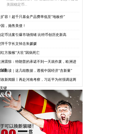
美国稳定币...
大扩容！超千只基金产品费率低至“地板价”
中国，抛售美债！
稳定币法案引爆市场情绪 比特币创历史新高
倪萍千字长文悼念朱媛媛
网红方脸猴“大壮”因病死亡
欧洲震惊：特朗普的承诺不到一天就作废，欧洲进
步退
权威数读｜这几组数据，透视中国经济“含新量”
时政新闻眼丨再赴河南考察，习近平为何强调这两
关键