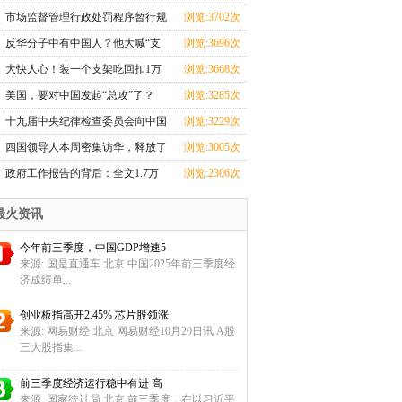
忙
市场监督管理行政处罚程序暂行规
浏览:3702次
定
反华分子中有中国人？他大喊“支
浏览:3696次
那
大快人心！装一个支架吃回扣1万
浏览:3668次
元的
美国，要对中国发起“总攻”了？
浏览:3285次
十九届中央纪律检查委员会向中国
浏览:3229次
共
四国领导人本周密集访华，释放了
浏览:3005次
哪
政府工作报告的背后：全文1.7万
浏览:2306次
余字
最火资讯
今年前三季度，中国GDP增速5
来源: 国是直通车 北京 中国2025年前三季度经
济成绩单...
创业板指高开2.45% 芯片股领涨
来源: 网易财经 北京 网易财经10月20日讯 A股
三大股指集...
前三季度经济运行稳中有进 高
来源: 国家统计局 北京 前三季度，在以习近平