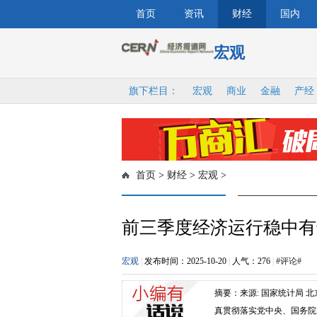
首页
资讯
财经
国内
宏观
旗下栏目：
宏观
商业
金融
产经
首页
>
财经
>
宏观
>
前三季度经济运行稳中有
宏观
|
发布时间：2025-10-20
|
人气：
276
|
#评论#
摘要：来源: 国家统计局
真贯彻落实党中央、国务院