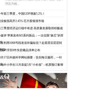
同志为核...
今年前三季度，中国GDP增速5.2%！
创业板指高开2.45% 芯片股领涨市场
前三季度经济运行稳中有进 高质量发展取得积极成
外媒评 苹果发布M5系列新品：一次仅限“换芯”的常
升
谁在利用1068号段发送诈骗短信？起底背后层层转
利益
法国卢浮宫8件失窃藏品清单公布
10月17日外媒科学网站摘要：告别每日服药，一针
去，
多地中小学生11月喜提5天“小长假”：机票预订量增
超