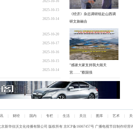
2025-10-16
11:05:19
2025-10-15
18:33:46
《经济》杂志调研组赴山西调
2025-10-14
16:00:27
研文旅融合
12:14:19
2025-10-20
2025-10-17
10:53:50
2025-10-16
11:05:19
2025-10-15
18:33:46
“感谢大家支持我大闹天
2025-10-14
16:00:27
宫……”蔡国强
12:14:19
讯
|
财经
|
国内
|
专栏
|
生活
|
关注
|
图库
|
艺术
|
关
新华佳沃文化传播有限公司 版权所有
京ICP备16067457号 广播电视节目