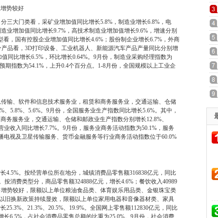
业增势较好
分三大门类看，采矿业增加值同比增长5.8%，制造业增长6.8%，电
造业增加值同比增长9.7%，高技术制造业增加值增长9.6%，增速分别
型看，国有控股企业增加值同比增长4.6%；股份制企业增长6.7%，外商
%。分产品看，3D打印设备、工业机器人、新能源汽车产品产量同比分别增
业增加值同比增长6.5%，环比增长0.64%。9月份，制造业采购经理指数为
预期指数为54.1%，上升0.4个百分点。1-8月份，全国规模以上工业企
信息传输、软件和信息技术服务业，租赁和商务服务业，交通运输、仓储
%、5.8%、5.6%。9月份，全国服务业生产指数同比增长5.6%。其中，
商务服务业，交通运输、仓储和邮政业生产指数分别增长12.8%、
企业营业收入同比增长7.7%。9月份，服务业商务活动指数为50.1%，服务
播电视及卫星传输服务、货币金融服务等行业商务活动指数位于60.0%
长4.5%。按经营单位所在地分，城镇消费品零售额316838亿元，同比
%。按消费类型分，商品零售额324888亿元，增长4.6%；餐饮收入40989
销售增势较好，限额以上单位粮油食品类、体育娱乐用品类、金银珠宝类
。消费品以旧换新政策持续显效，限额以上单位家用电器和音像器材类、家具
%、21.3%、20.5%、19.9%。全国网上零售额112830亿元，同比
，增长6.5%，占社会消费品零售总额的比重为25.0%。9月份，社会消费