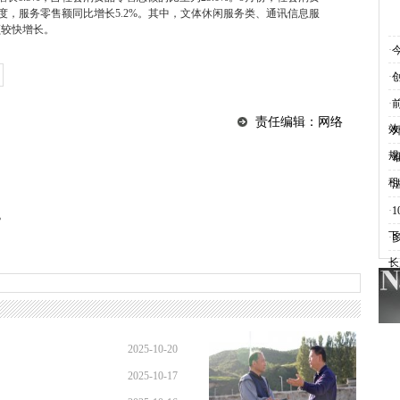
三季度，服务零售额同比增长5.2%。其中，文体休闲服务类、通讯信息服
额较快增长。
·
·
·
责任编辑：网络
效
·
规
·
租
·
·
%
下
·
长
2025-10-20
2025-10-17
10:53:50