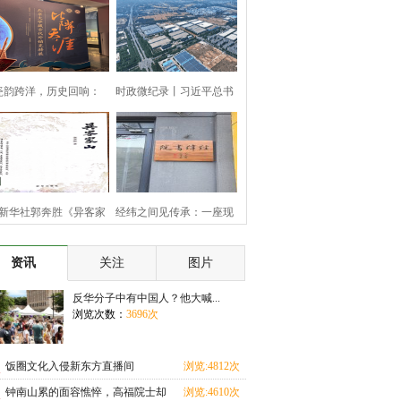
瓷韵跨洋，历史回响：
时政微纪录丨习近平总书
“参观
记河
新华社郭奔胜《异客家
经纬之间见传承：一座现
山》
代书
资讯
关注
图片
反华分子中有中国人？他大喊...
浏览次数：
3696次
饭圈文化入侵新东方直播间
浏览:4812次
钟南山累的面容憔悴，高福院士却
浏览:4610次