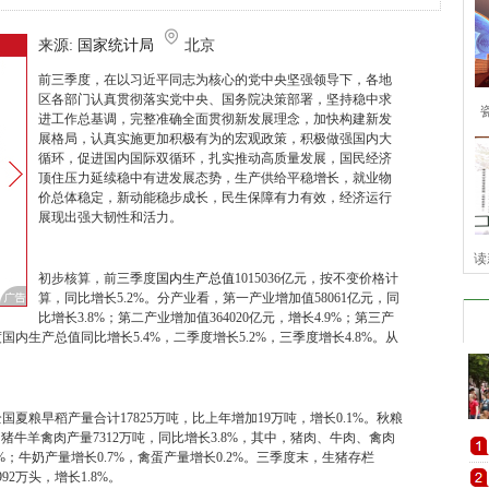
来源:
国家统计局
北京
前三季度，在以习近平同志为核心的党中央坚强领导下，各地
区各部门认真贯彻落实党中央、国务院决策部署，坚持稳中求
进工作总基调，完整准确全面贯彻新发展理念，加快构建新发
展格局，认真实施更加积极有为的宏观政策，积极做强国内大
循环，促进国内国际双循环，扎实推动高质量发展，国民经济
顶住压力延续稳中有进发展态势，生产供给平稳增长，就业物
价总体稳定，新动能稳步成长，民生保障有力有效，经济运行
展现出强大韧性和活力。
读
初步核算，前三季度
国内生产总值
1015036亿元，按不变价格计
算，同比增长5.2%。分产业看，第一产业增加值58061亿元，同
比增长3.8%；第二产业增加值364020亿元，增长4.9%；第三产
度国内生产总值同比增长5.4%，二季度增长5.2%，三季度增长4.8%。从
夏粮早稻产量合计17825万吨，比上年增加19万吨，增长0.1%。秋粮
牛羊禽肉产量7312万吨，同比增长3.8%，其中，猪肉、牛肉、禽肉
.3%；牛奶产量增长0.7%，禽蛋产量增长0.2%。三季度末，生猪存栏
92万头，增长1.8%。