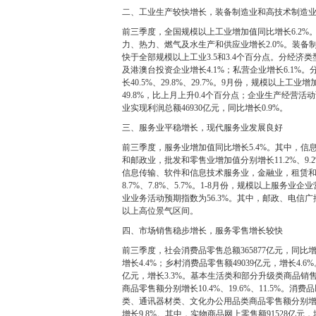
二、工业生产较快增长，装备制造业和高技术制造
前三季度，全国规模以上工业增加值同比增长6.2%。
力、热力、燃气及水生产和供应业增长2.0%。装备制
快于全部规模以上工业3.5和3.4个百分点。分经济类
及港澳台投资企业增长4.1%；私营企业增长6.1
长40.5%、29.8%、29.7%。9月份，规模以上工
49.8%，比上月上升0.4个百分点；企业生产经营活动
业实现利润总额46930亿元，同比增长0.9%。
三、服务业平稳增长，现代服务业发展良好
前三季度，服务业增加值同比增长5.4%。其中，
和邮政业，批发和零售业增加值分别增长11.2%、9.2
信息传输、软件和信息技术服务业，金融业，租赁和
8.7%、7.8%、5.7%。1-8月份，规模以上服务业
业业务活动预期指数为56.3%。其中，邮政、电信广
以上高位景气区间。
四、市场销售稳步增长，服务零售增长较快
前三季度，社会消费品零售总额365877亿元，同比增
增长4.4%；乡村消费品零售额49039亿元，增长4.6
亿元，增长3.3%。基本生活类和部分升级类商品
商品零售额分别增长10.4%、19.6%、11.5%
类、通讯器材类、文化办公用品类商品零售额分别增长25.3
增长9.8%。其中，实物商品网上零售额91528亿元