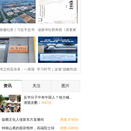
政微纪录丨习近平总书
读新华社郭奔胜《异客家
记河
山》
纬之间见传承：一座现
学习时节｜这项“战略性技
代书
术
资讯
关注
图片
反华分子中有中国人？他大喊...
浏览次数：
3647次
饭圈文化入侵新东方直播间
浏览:4748次
钟南山累的面容憔悴，高福院士却
浏览:4580次