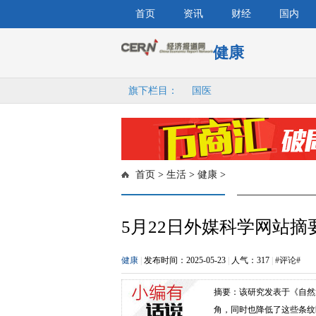
首页
资讯
财经
国内
健康
旗下栏目：
国医
首页
>
生活
>
健康
>
5月22日外媒科学网站摘
健康
|
发布时间：2025-05-23
|
人气：
317
|
#评论#
摘要：该研究发表于《自然通讯》
角，同时也降低了这些条纹