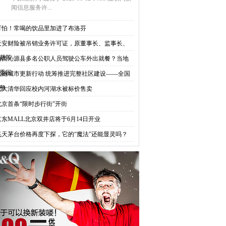
闻信息服务许...
可怕！常喝的饮品里加进了布洛芬
天安财险被吊销业务许可证，原董事长、监事长、
裁等
山西沁源县多名公职人员驾驶公车外出就餐？当地
委回
实施城市更新行动 统筹推进完整社区建设——全国
整
北大清华回应校内河湖水被标价售卖
北京首条“限时步行街”开街
京东MALL北京双井店将于6月14日开业
飞天茅台价格再度下探，它的“魔法”还能显灵吗？