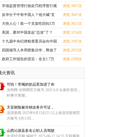
忙
市场监督管理行政处罚程序暂行规
浏览:3667次
定
反华分子中有中国人？他大喊“支
浏览:3647次
那
大快人心！装一个支架吃回扣1万
浏览:3621次
元的
美国，要对中国发起“总攻”了？
浏览:3254次
十九届中央纪律检查委员会向中国
浏览:3187次
共
四国领导人本周密集访华，释放了
浏览:2955次
哪
政府工作报告的背后：全文1.7万
浏览:2280次
余字
最火资讯
可怕！常喝的饮品里加进了布
光明网 光明网官方账号 2025.6.8 头条听资讯，
时事尽掌握...
天安财险被吊销业务许可证，
澎湃新闻 2025年6月13日21:52上海澎湃新闻官
方账号 6月13日...
山西沁源县多名公职人员驾驶
中原经济网 编辑于 2025-06-12 14:55 互联网新