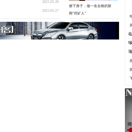
2025-05-28
10:19:19
俯下身子，做一名合格的新
2025-05-27
08:26:20
闻“挖矿人”
·
10:41:12
·
总
·
纪
·
完
·
·
·
·