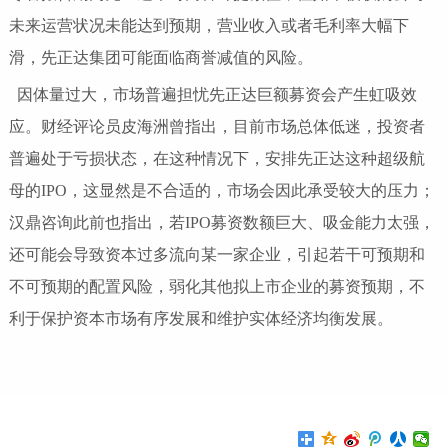
未来运营状况未能达到预期，营业收入或者毛利率大幅下
滑，先正达集团可能面临商誉减值的风险。
因体量过大，市场普遍担忧先正达巨额募资会产生虹吸效
应。财经评论员皮海洲曾指出，目前市场总体低迷，投资者
普遍处于亏损状态，在这种情况下，安排先正达这种超级航
母的IPO，这显然是不合适的，市场会因此承受较大的压力；
汉鼎咨询此前也指出，若IPO募资数额巨大、吸金能力太强，
还可能会导致资本过多流向某一家企业，引起若干可预期和
不可预期的配置风险，弱化其他拟上市企业的募资预期，不
利于保护资本市场有序发展和维护实体经济均衡发展。